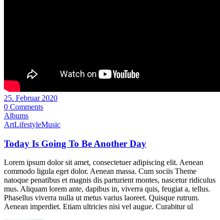
25. Februar 2020
0 Comments
Albums
Art
Lifestyle
Music
Today Is Going To Be Another Day
Lorem ipsum dolor sit amet, consectetuer adipiscing elit. Aenean
commodo ligula eget dolor. Aenean massa. Cum sociis Theme
natoque penatibus et magnis dis parturient montes, nascetur ridiculus
mus. Aliquam lorem ante, dapibus in, viverra quis, feugiat a, tellus.
Phasellus viverra nulla ut metus varius laoreet. Quisque rutrum.
Aenean imperdiet. Etiam ultricies nisi vel augue. Curabitur ul