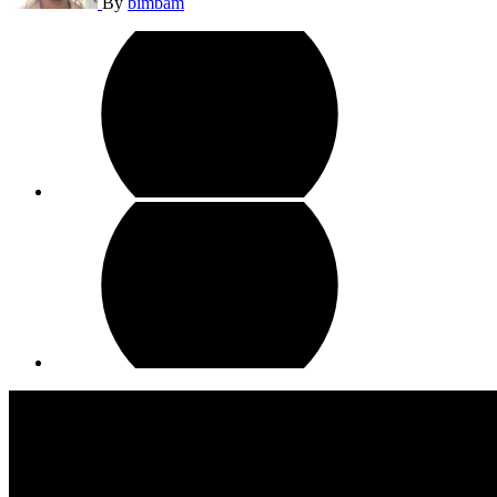
By
bimbam