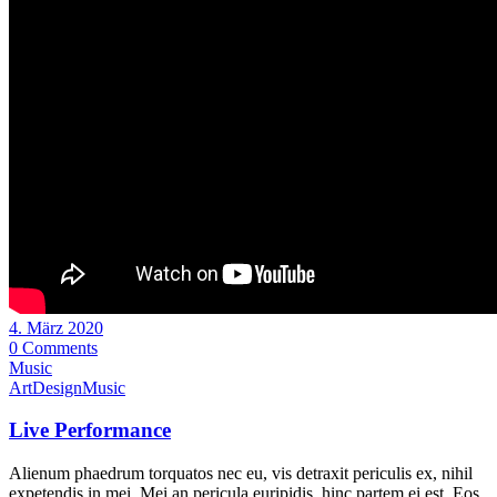
4. März 2020
0 Comments
Music
Art
Design
Music
Live Performance
Alienum phaedrum torquatos nec eu, vis detraxit periculis ex, nihil
expetendis in mei. Mei an pericula euripidis, hinc partem ei est. Eos