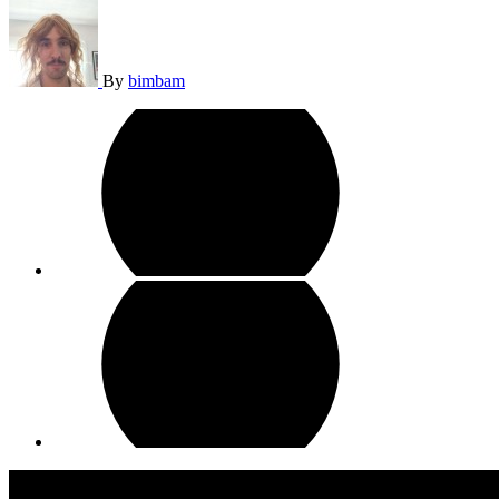
By
bimbam