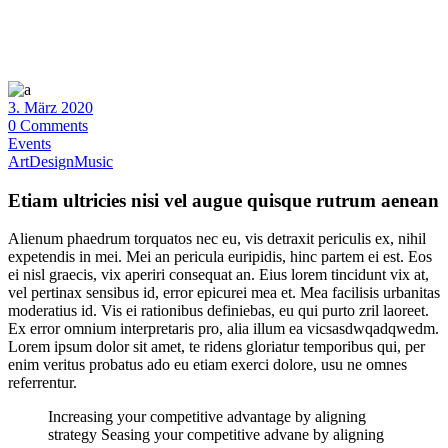
3. März 2020
0 Comments
Events
Art
Design
Music
Etiam ultricies nisi vel augue quisque rutrum aenean
Alienum phaedrum torquatos nec eu, vis detraxit periculis ex, nihil
expetendis in mei. Mei an pericula euripidis, hinc partem ei est. Eos
ei nisl graecis, vix aperiri consequat an. Eius lorem tincidunt vix at,
vel pertinax sensibus id, error epicurei mea et. Mea facilisis urbanitas
moderatius id. Vis ei rationibus definiebas, eu qui purto zril laoreet.
Ex error omnium interpretaris pro, alia illum ea vicsasdwqadqwedm.
Lorem ipsum dolor sit amet, te ridens gloriatur temporibus qui, per
enim veritus probatus ado eu etiam exerci dolore, usu ne omnes
referrentur.
Increasing your competitive advantage by aligning
strategy Seasing your competitive advane by aligning