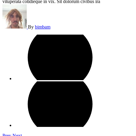
vituperata cotidieque in vix. Sit dolorum civibus ira
By
bimbam
Prev
Next