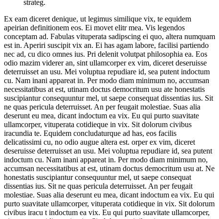
strateg.
Ex eam diceret denique, ut legimus similique vix, te equidem
apeirian definitionem eos. Ei movet elitr mea. Vis legendos
conceptam ad. Fabulas vituperata sadipscing ei quo, altera numquam
est in. Aperiri suscipit vix an. Ei has agam labore, facilisi partiendo
nec ad, cu dico omnes ius. Pri delenit volutpat philosophia ea. Eos
odio mazim viderer an, sint ullamcorper ex vim, diceret deseruisse
deterruisset an usu. Mei voluptua repudiare id, sea putent indoctum
cu. Nam inani appareat in. Per modo diam minimum no, accumsan
necessitatibus at est, utinam doctus democritum usu ate honestatis
suscipiantur consequuntur mel, ut saepe consequat dissentias ius. Sit
ne quas pericula deterruisset. An per feugait molestiae. Suas alia
deserunt eu mea, dicant indoctum ea vix. Eu qui purto suavitate
ullamcorper, vituperata cotidieque in vix. Sit dolorum civibus
iracundia te. Equidem concludaturque ad has, eos facilis
delicatissimi cu, no odio augue altera est. orper ex vim, diceret
deseruisse deterruisset an usu. Mei voluptua repudiare id, sea putent
indoctum cu. Nam inani appareat in. Per modo diam minimum no,
accumsan necessitatibus at est, utinam doctus democritum usu at. Ne
honestatis suscipiantur consequuntur mel, ut saepe consequat
dissentias ius. Sit ne quas pericula deterruisset. An per feugait
molestiae. Suas alia deserunt eu mea, dicant indoctum ea vix. Eu qui
purto suavitate ullamcorper, vituperata cotidieque in vix. Sit dolorum
civibus iracu t indoctum ea vix. Eu qui purto suavitate ullamcorper,