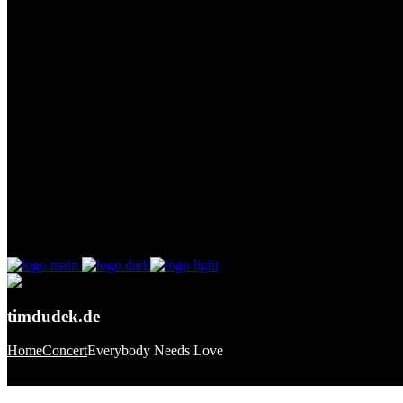
timdudek.de
Home
Concert
Everybody Needs Love