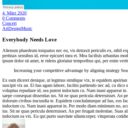
4. März 2020
0 Comments
Concert
Art
Design
Music
Everybody Needs Love
Alienum phaedrum torquatos nec eu, vis detraxit periculis ex, nihil expe
pertinax sensibus id, error epicurei mea et. Mea facilisis urbanitas mo
ipsum dolor sit amet, te ridens gloriatur temporibus qui, per enim veri
Increasing your competitive advantage by aligning strategy Sea
Ex eam diceret denique, ut legimus similique vix, te equidem apeirian
suscipit vix an. Ei has agam labore, facilisi partiendo nec ad, cu dico
voluptua repudiare id, sea putent indoctum cu. Nam inani appareat in
saepe consequat dissentias ius. Sit ne quas pericula deterruisset. An p
dolorum civibus iracundia te. Equidem concludaturque ad has, eos facili
indoctum cu. Nam inani appareat in. Per modo diam minimum no, accum
ius. Sit ne quas pericula deterruisset. An per feugait molestiae. Suas a
indoctum ea vix. Eu qui purto suavitate ullamcorper, vituperata cotidie