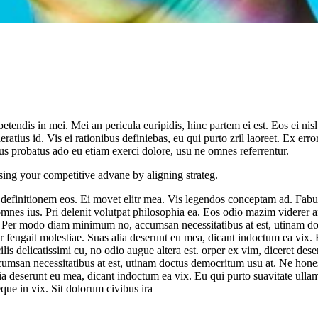
tendis in mei. Mei an pericula euripidis, hinc partem ei est. Eos ei nisl 
deratius id. Vis ei rationibus definiebas, eu qui purto zril laoreet. Ex
tus probatus ado eu etiam exerci dolore, usu ne omnes referrentur.
sing your competitive advane by aligning strateg.
 definitionem eos. Ei movet elitr mea. Vis legendos conceptam ad. Fabul
 omnes ius. Pri delenit volutpat philosophia ea. Eos odio mazim viderer a
. Per modo diam minimum no, accumsan necessitatibus at est, utinam do
er feugait molestiae. Suas alia deserunt eu mea, dicant indoctum ea vix. E
s delicatissimi cu, no odio augue altera est. orper ex vim, diceret dese
san necessitatibus at est, utinam doctus democritum usu at. Ne honest
lia deserunt eu mea, dicant indoctum ea vix. Eu qui purto suavitate ullam
que in vix. Sit dolorum civibus ira