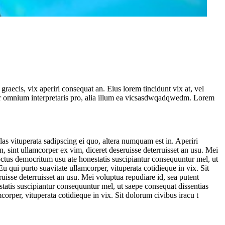
graecis, vix aperiri consequat an. Eius lorem tincidunt vix at, vel
 error omnium interpretaris pro, alia illum ea vicsasdwqadqwedm. Lorem
as vituperata sadipscing ei quo, altera numquam est in. Aperiri
n, sint ullamcorper ex vim, diceret deseruisse deterruisset an usu. Mei
ctus democritum usu ate honestatis suscipiantur consequuntur mel, ut
u qui purto suavitate ullamcorper, vituperata cotidieque in vix. Sit
ruisse deterruisset an usu. Mei voluptua repudiare id, sea putent
atis suscipiantur consequuntur mel, ut saepe consequat dissentias
corper, vituperata cotidieque in vix. Sit dolorum civibus iracu t