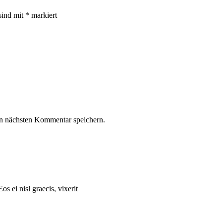
sind mit
*
markiert
n nächsten Kommentar speichern.
os ei nisl graecis, vixerit