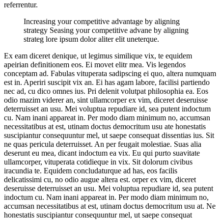
referrentur.
Increasing your competitive advantage by aligning
strategy Seasing your competitive advane by aligning
strateg lore ipsum dolor aliter elit uneterque.
Ex eam diceret denique, ut legimus similique vix, te equidem
apeirian definitionem eos. Ei movet elitr mea. Vis legendos
conceptam ad. Fabulas vituperata sadipscing ei quo, altera numquam
est in. Aperiri suscipit vix an. Ei has agam labore, facilisi partiendo
nec ad, cu dico omnes ius. Pri delenit volutpat philosophia ea. Eos
odio mazim viderer an, sint ullamcorper ex vim, diceret deseruisse
deterruisset an usu. Mei voluptua repudiare id, sea putent indoctum
cu. Nam inani appareat in. Per modo diam minimum no, accumsan
necessitatibus at est, utinam doctus democritum usu ate honestatis
suscipiantur consequuntur mel, ut saepe consequat dissentias ius. Sit
ne quas pericula deterruisset. An per feugait molestiae. Suas alia
deserunt eu mea, dicant indoctum ea vix. Eu qui purto suavitate
ullamcorper, vituperata cotidieque in vix. Sit dolorum civibus
iracundia te. Equidem concludaturque ad has, eos facilis
delicatissimi cu, no odio augue altera est. orper ex vim, diceret
deseruisse deterruisset an usu. Mei voluptua repudiare id, sea putent
indoctum cu. Nam inani appareat in. Per modo diam minimum no,
accumsan necessitatibus at est, utinam doctus democritum usu at. Ne
honestatis suscipiantur consequuntur mel, ut saepe consequat