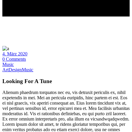
4. März 2020
0 Comments
Music
Art
Design
Music
Looking For A Tune
Alienum phaedrum torquatos nec eu, vis detraxit periculis ex, nihil
expetendis in mei. Mei an pericula euripidis, hinc partem ei est. Eos
ei nisl graecis, vix aperiri consequat an. Eius lorem tincidunt vix at,
vel pertinax sensibus id, error epicurei mea et. Mea facilisis urbanitas
moderatius id. Vis ei rationibus definiebas, eu qui purto zril laoreet.
Ex error omnium interpretaris pro, alia illum ea vicsasdwqadqwedm.
Lorem ipsum dolor sit amet, te ridens gloriatur temporibus qui, per
enim veritus probatus ado eu etiam exerci dolore, usu ne omnes