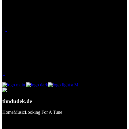
timdudek.de
Home
Music
Looking For A Tune