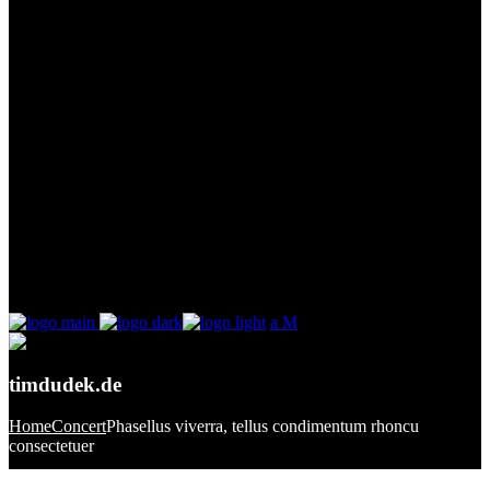
timdudek.de
Home
Concert
Phasellus viverra, tellus condimentum rhoncu
consectetuer