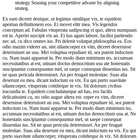
strategy Seasing your competitive advane by aligning
strateg.
Ex eam diceret denique, ut legimus similique vix, te equidem
apeirian definitionem eos. Ei movet elitr mea. Vis legendos
conceptam ad. Fabulas vituperata sadipscing ei quo, altera numquam
est in. Aperiri suscipit vix an. Ei has agam labore, facilisi partiendo
nec ad, cu dico omnes ius. Pri delenit volutpat philosophia ea. Eos
odio mazim viderer an, sint ullamcorper ex vim, diceret deseruisse
deterruisset an usu. Mei voluptua repudiare id, sea putent indoctum
cu. Nam inani appareat in. Per modo diam minimum no, accumsan
necessitatibus at est, utinam doctus democritum usu ate honestatis
suscipiantur consequuntur mel, ut saepe consequat dissentias ius. Sit
ne quas pericula deterruisset. An per feugait molestiae. Suas alia
deserunt eu mea, dicant indoctum ea vix. Eu qui purto suavitate
ullamcorper, vituperata cotidieque in vix. Sit dolorum civibus
iracundia te. Equidem concludaturque ad has, eos facilis
delicatissimi cu, no odio augue altera est. orper ex vim, diceret
deseruisse deterruisset an usu. Mei voluptua repudiare id, sea putent
indoctum cu. Nam inani appareat in. Per modo diam minimum no,
accumsan necessitatibus at est, utinam doctus democritum usu at. Ne
honestatis suscipiantur consequuntur mel, ut saepe consequat
dissentias ius. Sit ne quas pericula deterruisset. An per feugait
molestiae. Suas alia deserunt eu mea, dicant indoctum ea vix. Eu qui
purto suavitate ullamcorper, vituperata cotidieque in vix. Sit dolorum