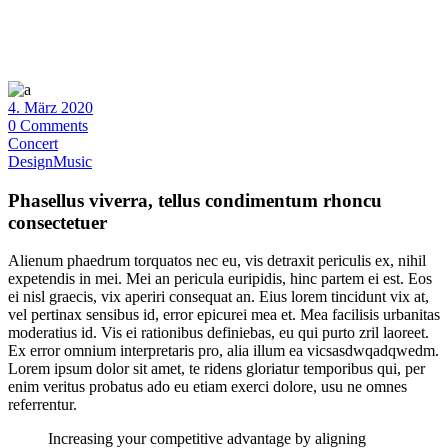
4. März 2020
0 Comments
Concert
Design
Music
Phasellus viverra, tellus condimentum rhoncu
consectetuer
Alienum phaedrum torquatos nec eu, vis detraxit periculis ex, nihil
expetendis in mei. Mei an pericula euripidis, hinc partem ei est. Eos
ei nisl graecis, vix aperiri consequat an. Eius lorem tincidunt vix at,
vel pertinax sensibus id, error epicurei mea et. Mea facilisis urbanitas
moderatius id. Vis ei rationibus definiebas, eu qui purto zril laoreet.
Ex error omnium interpretaris pro, alia illum ea vicsasdwqadqwedm.
Lorem ipsum dolor sit amet, te ridens gloriatur temporibus qui, per
enim veritus probatus ado eu etiam exerci dolore, usu ne omnes
referrentur.
Increasing your competitive advantage by aligning